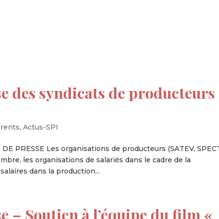
tion
Actualités
Textes Juridiques
Annexe 3
 des syndicats de producteurs
rents
,
Actus-SPI
DE PRESSE Les organisations de producteurs (SATEV, SPEC
mbre, les organisations de salariés dans le cadre de la
alaires dans la production...
– Soutien à l’équipe du film «