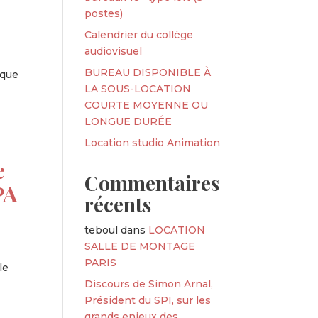
postes)
Calendrier du collège
audiovisuel
BUREAU DISPONIBLE À
 que
LA SOUS-LOCATION
COURTE MOYENNE OU
LONGUE DURÉE
Location studio Animation
e
Commentaires
PA
récents
teboul
dans
LOCATION
SALLE DE MONTAGE
PARIS
le
Discours de Simon Arnal,
Président du SPI, sur les
grands enjeux des