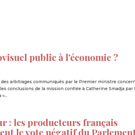
tion
Actualités
Textes Juridiques
Annexe 3
visuel public à l’économie ?
018 des arbitrages communiqués par le Premier ministre concer
e les conclusions de la mission confiée à Catherine Smadja par 
«...
ur : les producteurs français
nt le vote négatif du Parlemen