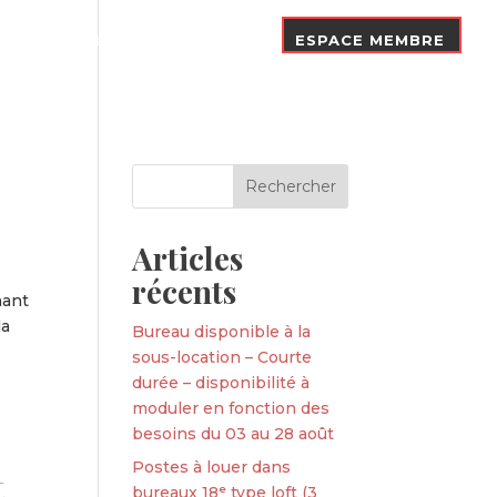
Nos Adhérents
Contact
ESPACE MEMBRE
Articles
récents
nant
la
Bureau disponible à la
sous-location – Courte
durée – disponibilité à
moduler en fonction des
besoins du 03 au 28 août
Postes à louer dans
t
bureaux 18ᵉ type loft (3