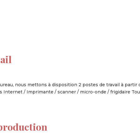
tion
Actualités
Textes Juridiques
Annexe 3
ail
reau, nous mettons à disposition 2 postes de travail à partir 
is Internet / Imprimante / scanner / micro-onde / frigidaire To
production