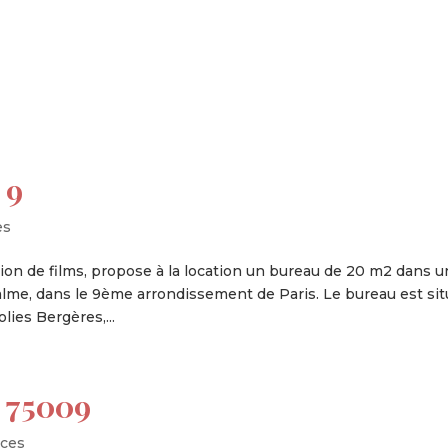
tion
Actualités
Textes Juridiques
Annexe 3
 9
es
ion de films, propose à la location un bureau de 20 m2 dans u
lme, dans le 9ème arrondissement de Paris. Le bureau est si
ies Bergères,...
s 75009
ces