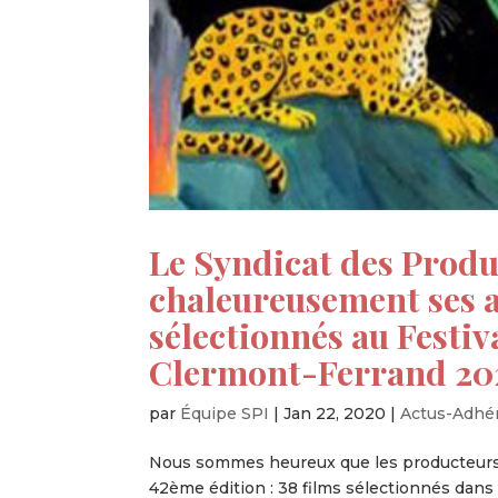
Le Syndicat des Produ
chaleureusement ses a
sélectionnés au Festi
Clermont-Ferrand 20
par
Équipe SPI
|
Jan 22, 2020
|
Actus-Adhé
Nous sommes heureux que les producteurs 
42ème édition : 38 films sélectionnés dans 