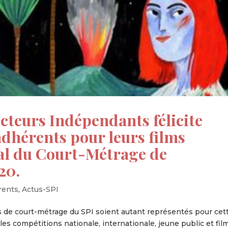
cteurs Indépendants félicite
dhérents pour leurs films
val du Court-Métrage de
20.
rents
,
Actus-SPI
de court-métrage du SPI soient autant représentés pour cet
les compétitions nationale, internationale, jeune public et fil