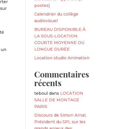
rter
postes)
 sur
Calendrier du collège
audiovisuel
BUREAU DISPONIBLE À
té
LA SOUS-LOCATION
COURTE MOYENNE OU
LONGUE DURÉE
 un
Location studio Animation
Commentaires
récents
teboul
dans
LOCATION
SALLE DE MONTAGE
PARIS
Discours de Simon Arnal,
Président du SPI, sur les
grands enjeux des