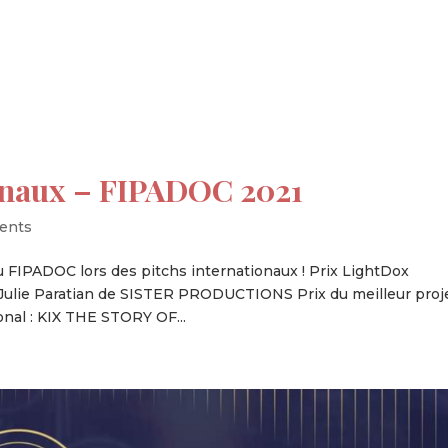
tion
Actualités
Textes Juridiques
Annexe 3
ionaux – FIPADOC 2021
ents
 FIPADOC lors des pitchs internationaux ! Prix LightDox
ulie Paratian de SISTER PRODUCTIONS Prix du meilleur proj
ional : KIX THE STORY OF...