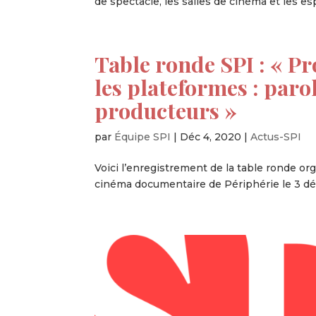
de spectacle, les salles de cinéma et les esp
Table ronde SPI : « P
les plateformes : paro
producteurs »
par
Équipe SPI
|
Déc 4, 2020
|
Actus-SPI
Voici l’enregistrement de la table ronde o
cinéma documentaire de Périphérie le 3 dé