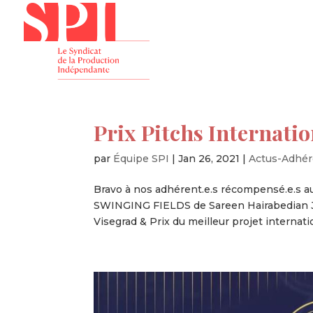
Présenta
Prix Pitchs Internat
par
Équipe SPI
|
Jan 26, 2021
|
Actus-Adhér
Bravo à nos adhérent.e.s récompensé.e.s au
SWINGING FIELDS de Sareen Hairabedian J
Visegrad & Prix du meilleur projet internat