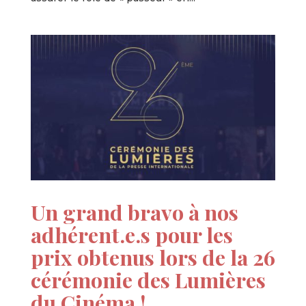
Un grand bravo à nos
adhérent.e.s pour les
prix obtenus lors de la 26
cérémonie des Lumières
du Cinéma !