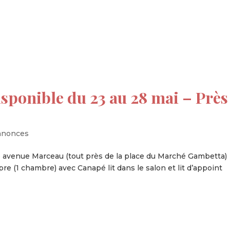
tion
Actualités
Textes Juridiques
Annexe 3
ponible du 23 au 28 mai – Près
nnonces
 avenue Marceau (tout près de la place du Marché Gambetta)
opre (1 chambre) avec Canapé lit dans le salon et lit d’appoint