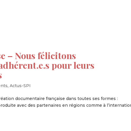
tion
Actualités
Textes Juridiques
Annexe 3
 – Nous félicitons
dhérent.e.s pour leurs
s
ents
,
Actus-SPI
réation documentaire française dans toutes ses formes :
produite avec des partenaires en régions comme à l’internation