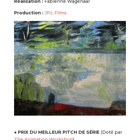
Réalisation :
Fabienne Wagenaar
Production :
JPL Films
●
PRIX DU MEILLEUR PITCH DE SÉRIE
(Doté par
The Animation Workshop
)