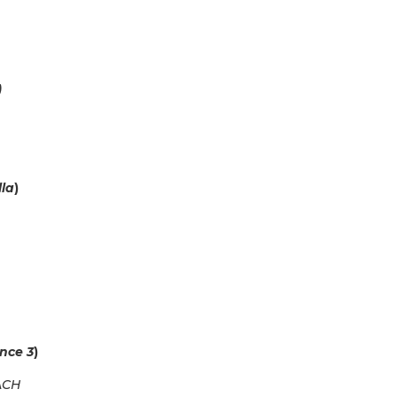
)
lla
)
nce 3
)
ACH