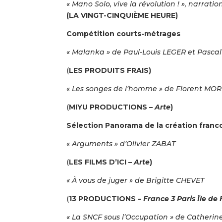
« Mano Solo, vive la révolution ! », narrat
(LA VINGT-CINQUIÈME HEURE)
Compétition courts-métrages
« Malanka » de Paul-Louis LEGER et Pasc
(
LES PRODUITS FRAIS)
« Les songes de l’homme » de Florent MOR
(
MIYU PRODUCTIONS –
Arte
)
Sélection Panorama de la création fran
« Arguments » d’Olivier ZABAT
(
LES FILMS D’ICI –
Arte
)
« À vous de juger » de Brigitte CHEVET
(
13 PRODUCTIONS –
France 3 Paris Île de
« La SNCF sous l’Occupation » de Catheri