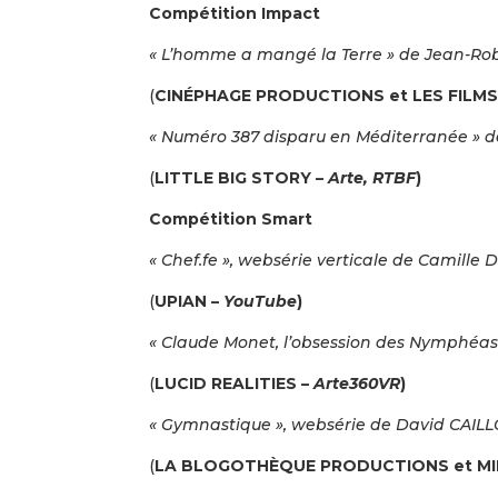
Compétition Impact
« L’homme a mangé la Terre » de Jean-Ro
(
CINÉPHAGE PRODUCTIONS et LES FILM
« Numéro 387 disparu en Méditerranée » 
(
LITTLE BIG STORY –
Arte, RTBF
)
Compétition Smart
« Chef.fe », websérie verticale de Camille
(
UPIAN –
YouTube
)
« Claude Monet, l’obsession des Nymphéas
(
LUCID REALITIES –
Arte360VR
)
« Gymnastique », websérie de David CAIL
(
LA BLOGOTHÈQUE PRODUCTIONS et MI