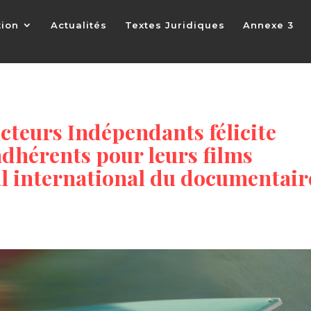
tion
Actualités
Textes Juridiques
Annexe 3
cteurs Indépendants félicite
dhérents pour leurs films
al international du documentair