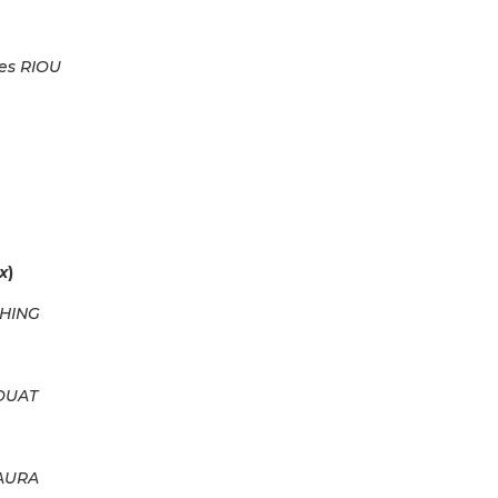
ves RIOU
x
)
CHING
BOUAT
LAURA