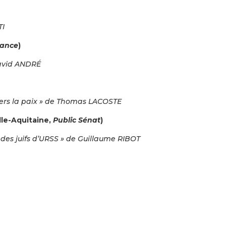
TI
rance
)
 David ANDRÉ
vers la paix » de Thomas LACOSTE
le-Aquitaine,
Public Sénat
)
on des juifs d’URSS » de Guillaume RIBOT