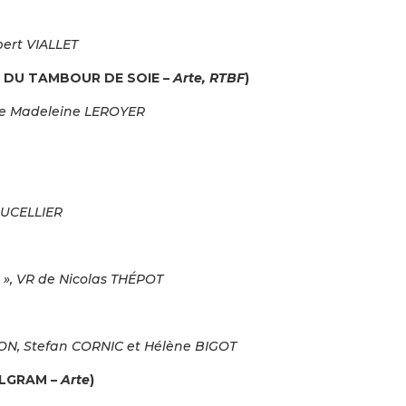
bert VIALLET
S DU TAMBOUR DE SOIE –
Arte, RTBF
)
de Madeleine LEROYER
 DUCELLIER
 », VR de Nicolas THÉPOT
LON, Stefan CORNIC et Hélène BIGOT
LGRAM –
Arte
)