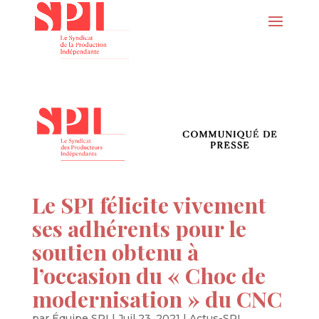
Le SPI félicite vivement
ses adhérents pour le
soutien obtenu à
l’occasion du « Choc de
modernisation » du CNC
par
Équipe SPI
|
Juil 23, 2021
|
Actus-SPI