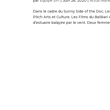
par
Équipe SPI
|
Juin 26, 2020
|
Actus-Adh
Dans le cadre du Sunny Side of the Doc, Les
Pitch Arts et Culture. Les Films du Balibari
d’estuaire balayée par le vent. Deux femmes