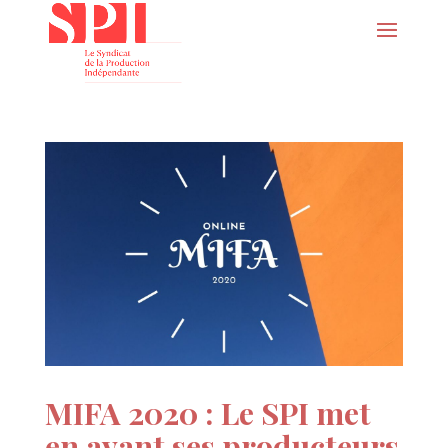
MIFA 2020 : Le SPI met
en avant ses producteurs