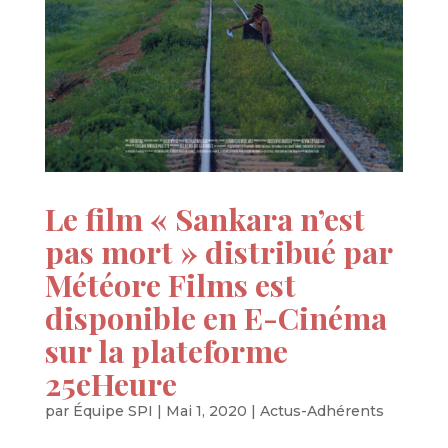
Le film « Sankara n’est
pas mort » distribué par
Météore Films est
disponible en E-Cinéma
sur la plateforme
25eHeure
par
Équipe SPI
|
Mai 1, 2020
|
Actus-Adhérents