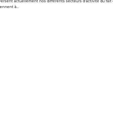
aversent actuellement nos différents secteurs d’activité du fait
ennent à...