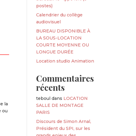
postes)
Calendrier du collège
audiovisuel
BUREAU DISPONIBLE À
LA SOUS-LOCATION
COURTE MOYENNE OU
LONGUE DURÉE
Location studio Animation
Commentaires
récents
teboul
dans
LOCATION
e la
SALLE DE MONTAGE
e ou
PARIS
Discours de Simon Arnal,
Président du SPI, sur les
grands enjeux des