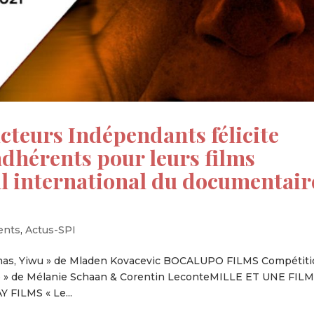
cteurs Indépendants félicite
dhérents pour leurs films
al international du documentair
ents
,
Actus-SPI
stmas, Yiwu » de Mladen Kovacevic BOCALUPO FILMS Compétit
gne » de Mélanie Schaan & Corentin LeconteMILLE ET UNE FILM
 FILMS « Le...