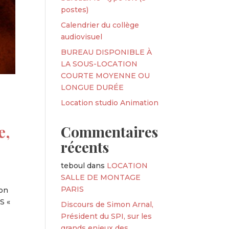
postes)
Calendrier du collège
audiovisuel
BUREAU DISPONIBLE À
LA SOUS-LOCATION
COURTE MOYENNE OU
LONGUE DURÉE
Location studio Animation
e,
Commentaires
récents
teboul
dans
LOCATION
SALLE DE MONTAGE
PARIS
ion
S «
Discours de Simon Arnal,
Président du SPI, sur les
grands enjeux des