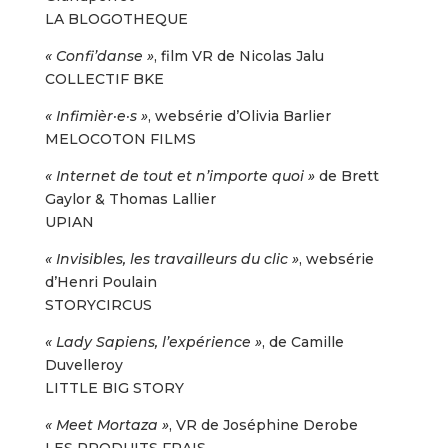
LA BLOGOTHEQUE
« Confi’danse »
, film VR de Nicolas Jalu
COLLECTIF BKE
« Infimièr·e·s »
, websérie d’Olivia Barlier
MELOCOTON FILMS
« Internet de tout et n’importe quoi »
de Brett
Gaylor & Thomas Lallier
UPIAN
« Invisibles, les travailleurs du clic »
, websérie
d’Henri Poulain
STORYCIRCUS
« Lady Sapiens, l’expérience »
, de Camille
Duvelleroy
LITTLE BIG STORY
« Meet Mortaza »
, VR de Joséphine Derobe
LES PRODUITS FRAIS