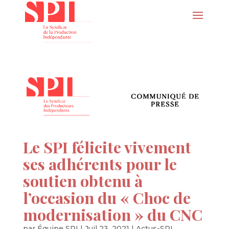
Le SPI félicite vivement
ses adhérents pour le
soutien obtenu à
l’occasion du « Choc de
modernisation » du CNC
par
Équipe SPI
|
Juil 23, 2021
|
Actus-SPI