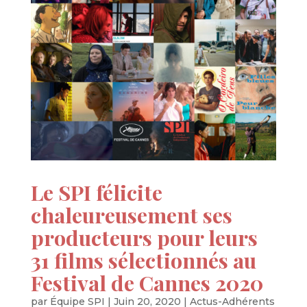
Le SPI félicite
chaleureusement ses
producteurs pour leurs
31 films sélectionnés au
Festival de Cannes 2020
par
Équipe SPI
|
Juin 20, 2020
|
Actus-Adhérents