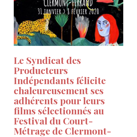
Le Syndicat des
Producteurs
Indépendants félicite
chaleureusement ses
adhérents pour leurs
films sélectionnés au
Festival du Court-
Métrage de Clermont-