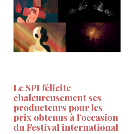
Le SPI félicite
chaleureusement ses
producteurs pour les
prix obtenus à l’occasion
du Festival international