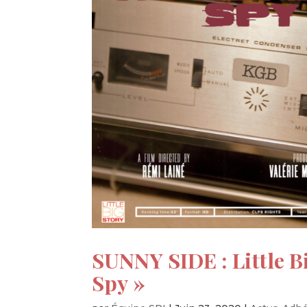
SUNNY SIDE : Little B
Spy »