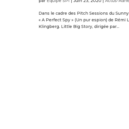
par
Équipe SPI
|
Juin 23, 2020
|
Actus-Adh
Dans le cadre des Pitch Sessions du Sunny S
« A Perfect Spy » (Un pur espion) de Rémi L
Klingberg. Little Big Story, dirigée par...