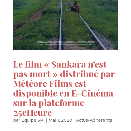
Le film « Sankara n’est
pas mort » distribué par
Météore Films est
disponible en E-Cinéma
sur la plateforme
25eHeure
par
Équipe SPI
|
Mai 1, 2020
|
Actus-Adhérents