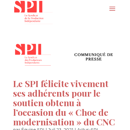
Le SPI félicite vivement
ses adhérents pour le
soutien obtenu à
l’occasion du « Choc de
modernisation » du CNC
par
Équipe SPI
|
Juil 23, 2021
|
Actus-SPI