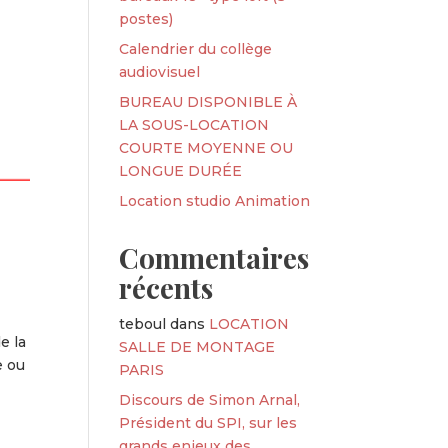
postes)
Calendrier du collège
audiovisuel
BUREAU DISPONIBLE À
LA SOUS-LOCATION
COURTE MOYENNE OU
LONGUE DURÉE
Location studio Animation
Commentaires
récents
teboul
dans
LOCATION
e la
SALLE DE MONTAGE
e ou
PARIS
Discours de Simon Arnal,
Président du SPI, sur les
grands enjeux des