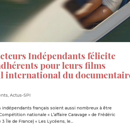
cteurs Indépendants félicite
dhérents pour leurs films
al international du documentair
ents
,
Actus-SPI
indépendants français soient aussi nombreux à être
ompétition nationale « L’affaire Caravage » de Frédéric
Île de France) « Les Lycéens, le...