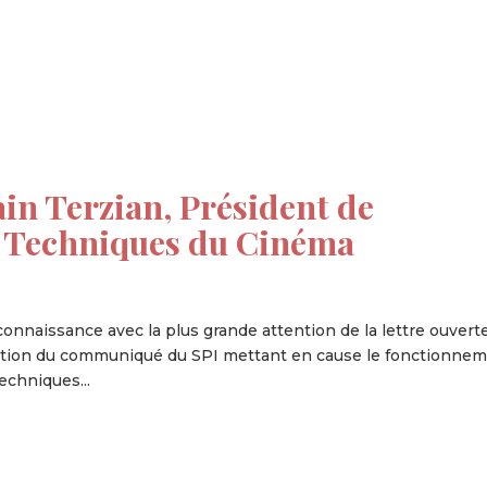
tion
Actualités
Textes Juridiques
Annexe 3
ain Terzian, Président de
t Techniques du Cinéma
 connaissance avec la plus grande attention de la lettre ouvert
cation du communiqué du SPI mettant en cause le fonctionne
echniques...