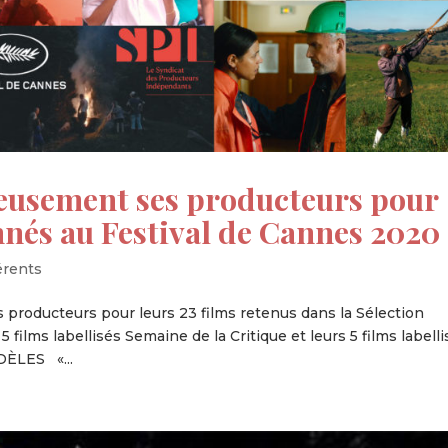
ureusement ses producteurs pour
onnés au Festival de Cannes 2020
érents
s producteurs pour leurs 23 films retenus dans la Sélection
5 films labellisés Semaine de la Critique et leurs 5 films labell
DÈLES «...