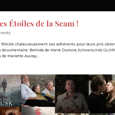
es Étoiles de la Scam !
érents
félicite chaleureusement ses adhérents pour leurs prix obte
 du documentaire. Belinda de Marie Dumora (Universciné) GLOR
de Mariette Auvray...