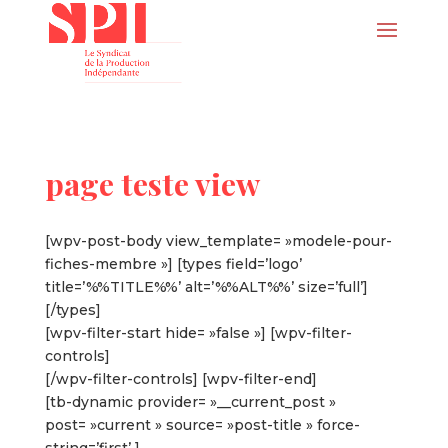
page teste view
[wpv-post-body view_template= »modele-pour-
fiches-membre »] [types field=’logo’
title=’%%TITLE%%’ alt=’%%ALT%%’ size=’full’]
[/types]
[wpv-filter-start hide= »false »] [wpv-filter-
controls]
[/wpv-filter-controls] [wpv-filter-end]
[tb-dynamic provider= »__current_post »
post= »current » source= »post-title » force-