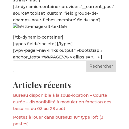
string=’first’ ]
[tb-dynamic-container provider=’__current_post’
source=’toolset_custom_field|groupe-de-
champs-pour-fiches-membre’ field=’logo’]
[/tb-dynamic-container]
[types field=’societe’][/types]
[wpv-pager-nav-links output= »bootstrap »
anchor_text= »%%PAGE%% » ellipsis= »… » ]
Articles récents
Bureau disponible à la sous-location – Courte
durée – disponibilité à moduler en fonction des
besoins du 03 au 28 août
Postes à louer dans bureaux 18ᵉ type loft (3
postes)