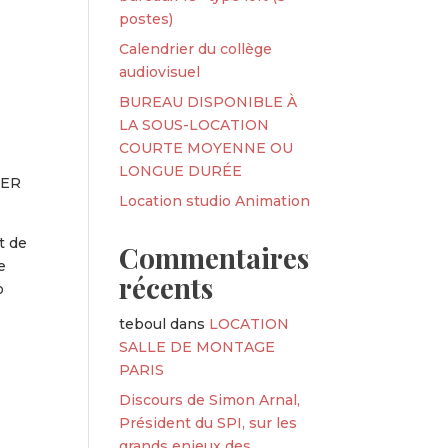
postes)
Calendrier du collège
audiovisuel
BUREAU DISPONIBLE À
LA SOUS-LOCATION
COURTE MOYENNE OU
LONGUE DURÉE
(RER
Location studio Animation
t de
Commentaires
e
récents
o
teboul
dans
LOCATION
SALLE DE MONTAGE
PARIS
Discours de Simon Arnal,
Président du SPI, sur les
grands enjeux des