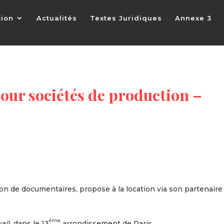
tion
Actualités
Textes Juridiques
Annexe 3
our sociétés de production –
n de documentaires, propose à la location via son partenaire
ème
il, dans le 13
arrondissement de Paris.