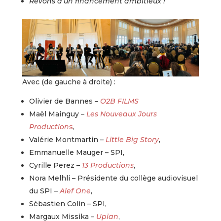
Rêvons d’un financement ambitieux !
Avec (de gauche à droite) :
Olivier de Bannes –
O2B FILMS
Maël Mainguy –
Les Nouveaux Jours
Production
s
,
Valérie Montmartin –
Little Big Story
,
Emmanuelle Mauger – SPI,
Cyrille Perez –
13 Productions
,
Nora Melhli – Présidente du collège audiovisuel
du SPI –
Alef One
,
Sébastien Colin – SPI,
Margaux Missika –
Upian
,