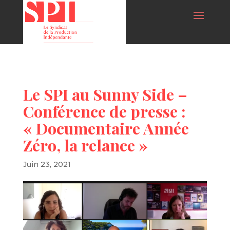
Le SPI au Sunny Side –
Conférence de presse :
« Documentaire Année
Zéro, la relance »
Juin 23, 2021