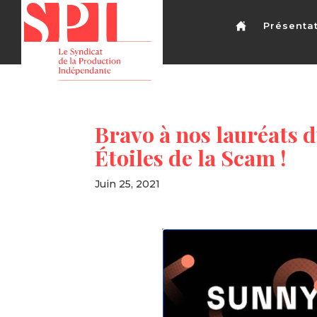
Présenta
Bravo à nos lauréats d
Étoiles de la Scam !
Juin 25, 2021