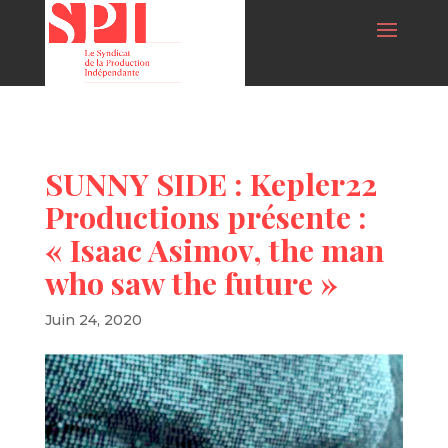
SUNNY SIDE : Kepler22
Productions présente :
« Isaac Asimov, the man
who saw the future »
Juin 24, 2020