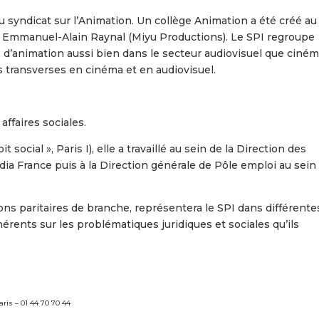
du syndicat sur l’Animation. Un collège Animation a été créé au
ar Emmanuel-Alain Raynal (Miyu Productions). Le SPI regroupe
 d’animation aussi bien dans le secteur audiovisuel que ciném
 transverses en cinéma et en audiovisuel.
faires sociales.
 social », Paris I), elle a travaillé au sein de la Direction des
ia France puis à la Direction générale de Pôle emploi au sein
ions paritaires de branche, représentera le SPI dans différente
rents sur les problématiques juridiques et sociales qu’ils
ris – 01 44 70 70 44