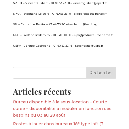
SPECT – Vincent Gisbert – 01 40 53 23 38 – vincentgisbert@spect.fr
SPFA – Stéphane Le Bars – 01 40 53 23 19 – s.lebars@spfa-france.fr
SPI – Catherine Bertin -– 01 44 70 70 44 – cbertin@lespi.org
UPC – Frédéric Goldsmith – 01 53 89 01 30 – upc@producteurscinema.fr
USPA – Jérôme Dechesne – 01 40 53 23 18 – j.dechesne@uspa.fr
Articles récents
Bureau disponible à la sous-location – Courte
durée – disponibilité à moduler en fonction des
besoins du 03 au 28 août
Postes à louer dans bureaux 18ᵉ type loft (3