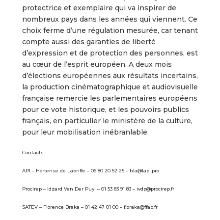
protectrice et exemplaire qui va inspirer de
nombreux pays dans les années qui viennent. Ce
choix ferme d’une régulation mesurée, car tenant
compte aussi des garanties de liberté
d’expression et de protection des personnes, est
au cœur de l’esprit européen. A deux mois
d’élections européennes aux résultats incertains,
la production cinématographique et audiovisuelle
française remercie les parlementaires européens
pour ce vote historique, et les pouvoirs publics
français, en particulier le ministère de la culture,
pour leur mobilisation inébranlable.
Contacts :
API – Hortense de Labriffe – 06 80 20 52 25 – hla@lapi.pro
Procirep – Idzard Van Der Puyl – 01 53 83 91 83 – ivdp@procirep.fr
SATEV – Florence Braka – 01 42 47 01 00 – f.braka@ffap.fr