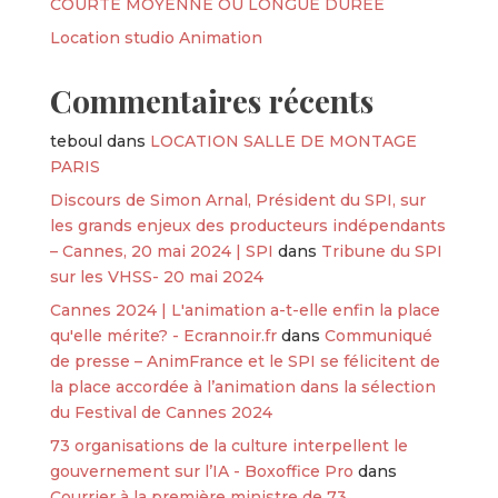
COURTE MOYENNE OU LONGUE DURÉE
Location studio Animation
Commentaires récents
teboul
dans
LOCATION SALLE DE MONTAGE
PARIS
Discours de Simon Arnal, Président du SPI, sur
les grands enjeux des producteurs indépendants
– Cannes, 20 mai 2024 | SPI
dans
Tribune du SPI
sur les VHSS- 20 mai 2024
Cannes 2024 | L'animation a-t-elle enfin la place
qu'elle mérite? - Ecrannoir.fr
dans
Communiqué
de presse – AnimFrance et le SPI se félicitent de
la place accordée à l’animation dans la sélection
du Festival de Cannes 2024
73 organisations de la culture interpellent le
gouvernement sur l’IA - Boxoffice Pro
dans
Courrier à la première ministre de 73