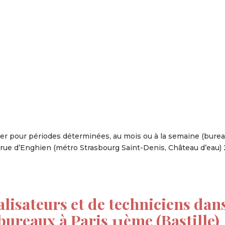
tion
Actualités
Textes Juridiques
Annexe 3
tier pour périodes déterminées, au mois ou à la semaine (bure
u rue d’Enghien (métro Strasbourg Saint-Denis, Château d’eau) 
alisateurs et de techniciens dan
 bureaux à Paris 11ème (Bastille)