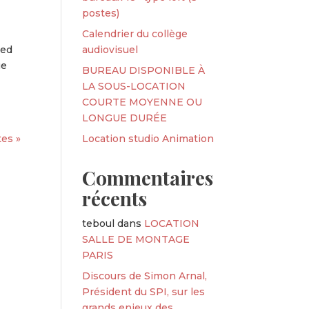
postes)
Calendrier du collège
ied
audiovisuel
ue
BUREAU DISPONIBLE À
LA SOUS-LOCATION
COURTE MOYENNE OU
LONGUE DURÉE
es »
Location studio Animation
Commentaires
récents
teboul
dans
LOCATION
SALLE DE MONTAGE
PARIS
Discours de Simon Arnal,
Président du SPI, sur les
grands enjeux des