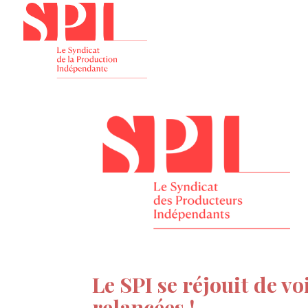
Présenta
Le SPI se réjouit de v
relancées !