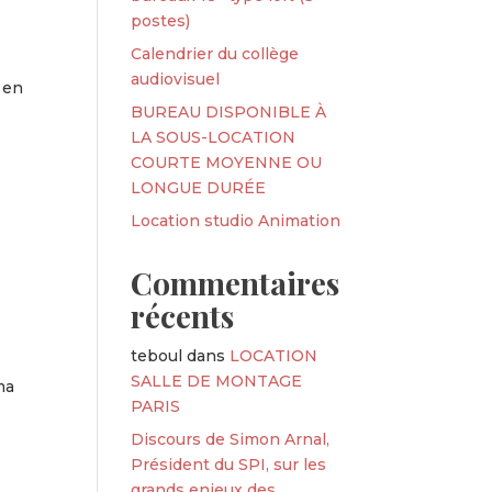
postes)
Calendrier du collège
audiovisuel
4 en
BUREAU DISPONIBLE À
LA SOUS-LOCATION
COURTE MOYENNE OU
LONGUE DURÉE
Location studio Animation
Commentaires
récents
teboul
dans
LOCATION
SALLE DE MONTAGE
ma
PARIS
Discours de Simon Arnal,
Président du SPI, sur les
grands enjeux des