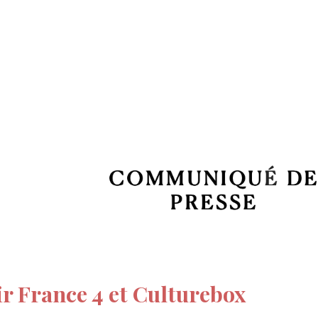
tion
Actualités
Textes Juridiques
Annexe 3
oir France 4 et Culturebox