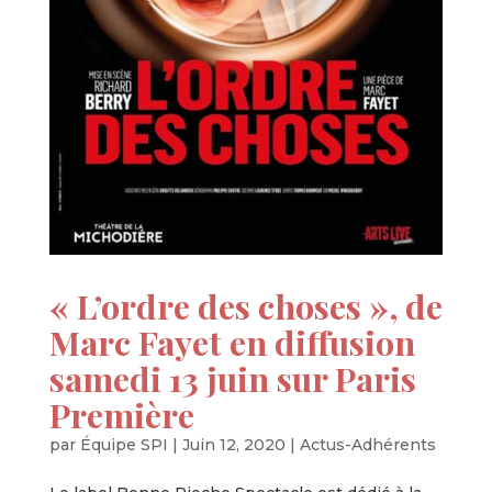
« L’ordre des choses », de
Marc Fayet en diffusion
samedi 13 juin sur Paris
Première
par
Équipe SPI
|
Juin 12, 2020
|
Actus-Adhérents