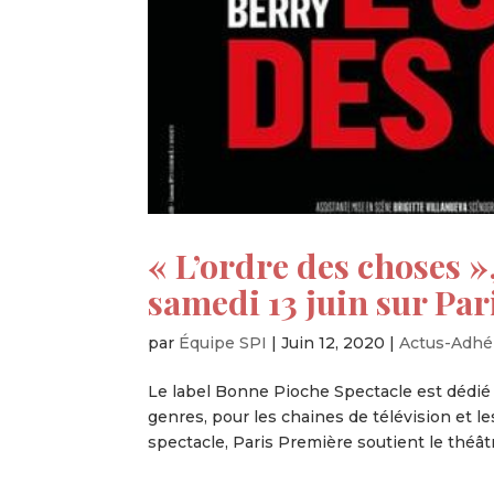
« L’ordre des choses »
samedi 13 juin sur Pa
par
Équipe SPI
|
Juin 12, 2020
|
Actus-Adhé
Le label Bonne Pioche Spectacle est dédié 
genres, pour les chaines de télévision et l
spectacle, Paris Première soutient le théâ