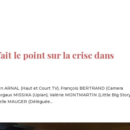
tion
Actualités
Textes Juridiques
Annexe 3
ait le point sur la crise dans
imon ARNAL (Haut et Court TV), François BERTRAND (Camera
argaux MISSIKA (Upian), Valérie MONTMARTIN (Little Big Story
elle MAUGER (Déléguée...