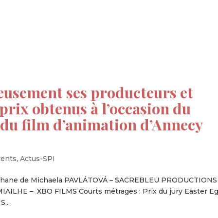
tion
Actualités
Textes Juridiques
Annexe 3
reusement ses producteurs et
prix obtenus à l’occasion du
l du film d’animation d’Annecy
rents
,
Actus-SPI
le afghane de Michaela PAVLÁTOVÁ – SACREBLEU PRODUCTION
MIAILHE – XBO FILMS Courts métrages : Prix du jury Easter E
...