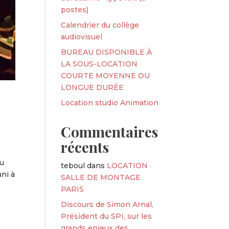
postes)
Calendrier du collège
audiovisuel
BUREAU DISPONIBLE À
LA SOUS-LOCATION
COURTE MOYENNE OU
LONGUE DURÉE
Location studio Animation
Commentaires
récents
au
teboul
dans
LOCATION
uni à
SALLE DE MONTAGE
PARIS
Discours de Simon Arnal,
Président du SPI, sur les
grands enjeux des