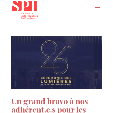
Un grand bravo à nos
adhérent.e.s pour les