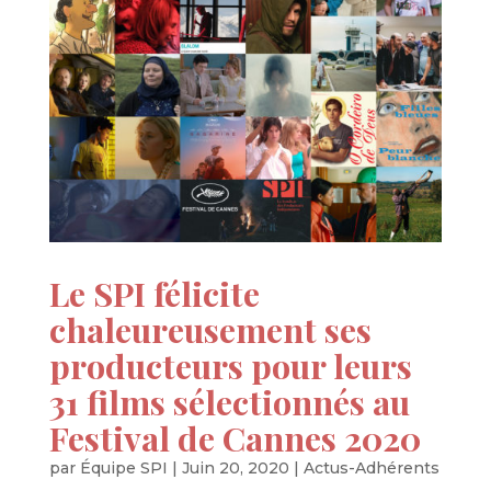
Le SPI félicite
chaleureusement ses
producteurs pour leurs
31 films sélectionnés au
Festival de Cannes 2020
par
Équipe SPI
|
Juin 20, 2020
|
Actus-Adhérents