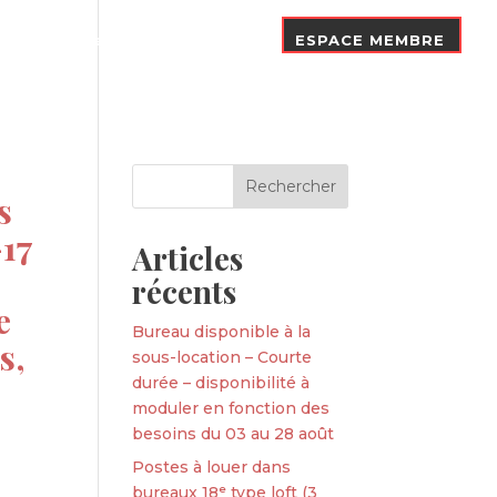
Nos Adhérents
Contact
ESPACE MEMBRE
s
-17
Articles
récents
e
Bureau disponible à la
s,
sous-location – Courte
durée – disponibilité à
moduler en fonction des
besoins du 03 au 28 août
Postes à louer dans
bureaux 18ᵉ type loft (3