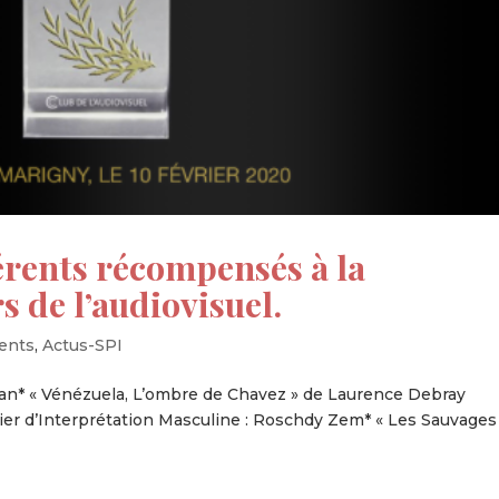
hérents récompensés à la
 de l’audiovisuel.
ents
,
Actus-SPI
lian* « Vénézuela, L’ombre de Chavez » de Laurence Debray
ier d’Interprétation Masculine : Roschdy Zem* « Les Sauvages