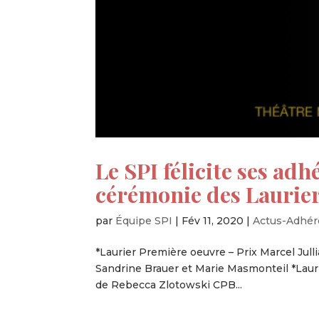
Le SPI félicite ses ad
cérémonie des Lauriers
par
Équipe SPI
|
Fév 11, 2020
|
Actus-Adhér
*Laurier Première oeuvre – Prix Marcel Jul
Sandrine Brauer et Marie Masmonteil *Laur
de Rebecca Zlotowski CPB...