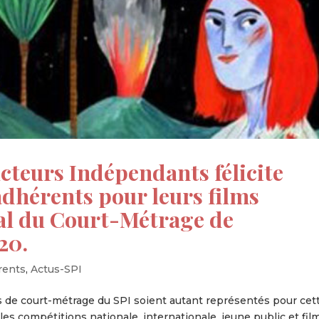
cteurs Indépendants félicite
dhérents pour leurs films
val du Court-Métrage de
20.
rents
,
Actus-SPI
de court-métrage du SPI soient autant représentés pour cet
les compétitions nationale, internationale, jeune public et fil