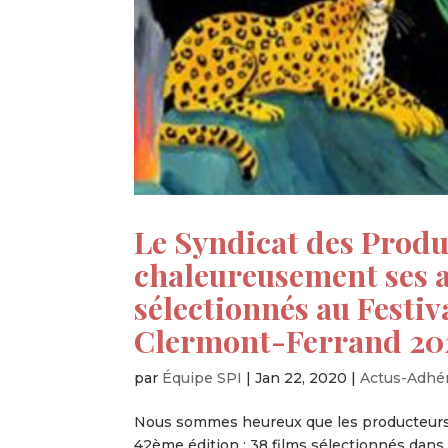
Le Syndicat des Produ
chaleureusement ses a
sélectionnés au Festi
Clermont-Ferrand 20
par
Équipe SPI
|
Jan 22, 2020
|
Actus-Adhé
Nous sommes heureux que les producteurs 
42ème édition : 38 films sélectionnés dans 